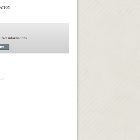
TATION
nières informations.
que