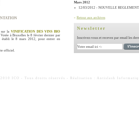
Mars 2012
12/03/2012 - NOUVELLE REGLEMEN
»
Retour aux archives
NTATION
Newsletter
 sur la
VINIFICATION DES VINS BIO
 Votée à Bruxelles le 8 février dernier par
Inscrivez-vous et recevez par email les der
st établi le 8 mars 2012, pour entrer en
e officiel.
2010 ICO - Tous droits réservés - Réalisation : Antislash Informati